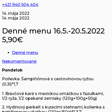
+421 940 504 404
14. mája 2022
14. mája 2022
Denné menu 16.5.-20.5.2022
5,90€
Denné menu
Nekomentované
Pondelok
Polievka: Šampiňónová s cestovinovou ryžou
(0,3l)*1,7
1. Bravčové karé s mexickou omáčkou s fazuľkami,
1/2 ryža, 1/2 opekané zemiaky (120g+100g+50g)
2. Hydinový perkelt s kuracími stehnami, kolienka s
petržlenovou vňaťkou (120g+150g)*1,3,7