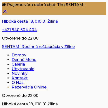
🍽️ Prajeme vám dobrú chuť. Tím SENTAMI.
Hlboká cesta 18, 010 01 Žilina
+421 940 504 404
Otvorené do 22:00
SENTAMI
Rodinná reštaurácia v Žiline
Domov
Denné Menu
Galéria
Ubytovanie
Novinky
Kontakt
O Nás
Rezervácia Online
Otvorené do 22:00
Hlboká cesta 18, 010 01 Žilina