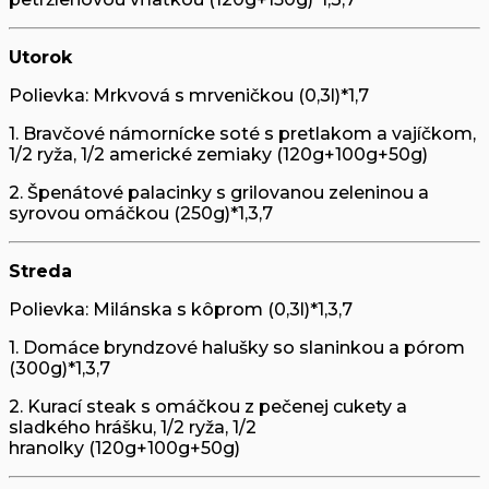
Utorok
Polievka: Mrkvová s mrveničkou (0,3l)*1,7
1. Bravčové námornícke soté s pretlakom a vajíčkom,
1/2 ryža, 1/2 americké zemiaky (120g+100g+50g)
2. Špenátové palacinky s grilovanou zeleninou a
syrovou omáčkou (250g)*1,3,7
Streda
Polievka: Milánska s kôprom (0,3l)*1,3,7
1. Domáce bryndzové halušky so slaninkou a pórom
(300g)*1,3,7
2. Kurací steak s omáčkou z pečenej cukety a
sladkého hrášku, 1/2 ryža, 1/2
hranolky (120g+100g+50g)