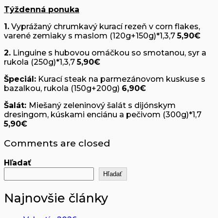
Týždenná ponuka
1.
Vyprážaný chrumkavý kurací rezeň v corn flakes,
varené zemiaky s maslom (120g+150g)*1,3,7
5,90€
2.
Linguine s hubovou omáčkou so smotanou, syr a
rukola (250g)*1,3,7
5,90€
Špeciál:
Kurací steak na parmezánovom kuskuse s
bazalkou, rukola (150g+200g)
6,90€
Šalát:
Miešaný zeleninový šalát s dijónskym
dresingom, kúskami enciánu a pečivom (300g)*1,7
5,90€
Comments are closed
Hľadať
Hľadať
Najnovšie články