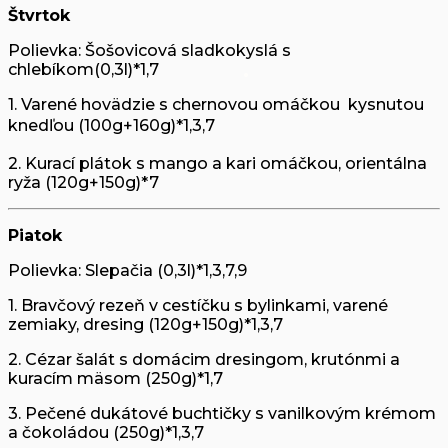
Štvrtok
Polievka: Šošovicová sladkokyslá s
chlebíkom(0,3l)*1,7
1. Varené hovädzie s chernovou omáčkou kysnutou
knedľou
(100g+160g)*1,3,7
2. Kurací plátok s mango a kari omáčkou, orientálna
ryža (120g+150g)*7
Piatok
Polievka: Slepačia (0,3l)*1,3,7,9
1. Bravčový rezeň v cestíčku s bylinkami, varené
zemiaky, dresing (120g+150g)*1,3,7
2. Cézar šalát s domácim dresingom, krutónmi a
kuracím mäsom (250g)*1,7
3. Pečené dukátové buchtičky s vanilkovým krémom
a čokoládou (250g)*1,3,7