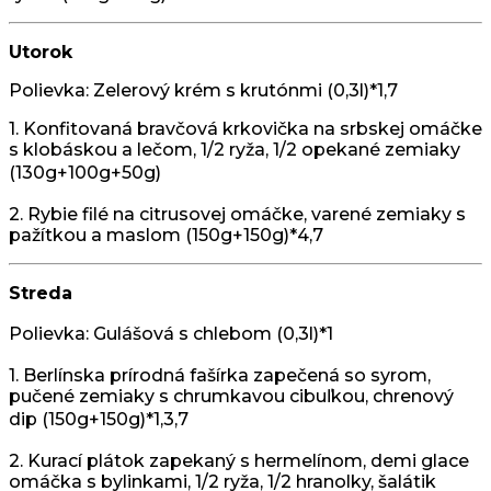
Utorok
Polievka: Zelerový krém s krutónmi (0,3l)*1,7
1. Konfitovaná bravčová krkovička na srbskej omáčke
s klobáskou a lečom, 1/2 ryža, 1/2 opekané zemiaky
(130g+100g+50g)
2. Rybie filé na citrusovej omáčke, varené zemiaky s
pažítkou a maslom (150g+150g)*4,7
Streda
Polievka: Gulášová s chlebom
(0,3l)*1
1. Berlínska prírodná fašírka zapečená so syrom,
pučené zemiaky s chrumkavou cibuľkou, chrenový
dip
(150g+150g)*1,3,7
2. Kurací plátok zapekaný s hermelínom, demi glace
omáčka s bylinkami, 1/2 ryža, 1/2 hranolky, šalátik