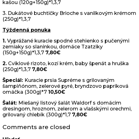
kašou (120g+150g)*1,3,7
3. Dukátové buchtičky Brioche s vanilkovým krémom
(250g)*1,3,7
Týždenná ponuka
1.
Vyprážané kuracie spodné stehienko s pučenými
zemiaky so slaninkou, domáce Tzatziky
(150g+150g)*1,3,7
7,80€
2.
Cviklové rizoto, kozí krém, baby špenát a hruška
(250g)*1,3,7
7,80€
Špeciál:
Kuracie prsia Supréme s grilovaným
šampiňónom, zelerové pyré, bryndzovo papriková
omáčka (300g)*7
10,50€
Šalát:
Miešaný listový šalát Waldorf s domácim
dresingom, hroznom, zelerom a vlašskými orechmi,
grilovaný chlebík (300g)*1,7
7,80€
Comments are closed