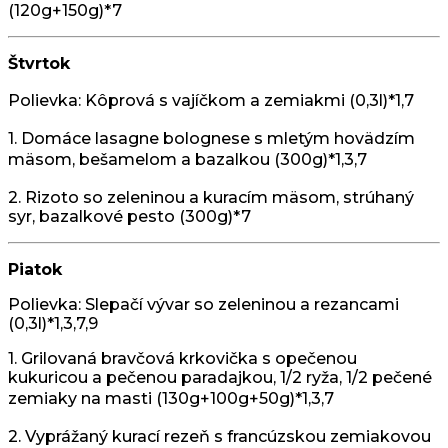
(120g+150g)*7
Štvrtok
Polievka: Kôprová s vajíčkom a zemiakmi
(0,3l)*1,7
1. Domáce lasagne bolognese s mletým hovädzím
mäsom, bešamelom a bazalkou
(300g)*1,3,7
2. Rizoto so zeleninou a kuracím mäsom, strúhaný
syr, bazalkové pesto (300g)*7
Piatok
Polievka: Slepačí vývar so zeleninou a rezancami
(0,3l)*1,3,7,9
1. Grilovaná bravčová krkovička s opečenou
kukuricou a pečenou paradajkou, 1/2 ryža, 1/2 pečené
zemiaky na masti
(130g+100g+50g)*1,3,7
2. Vyprážaný kurací rezeň s francúzskou zemiakovou