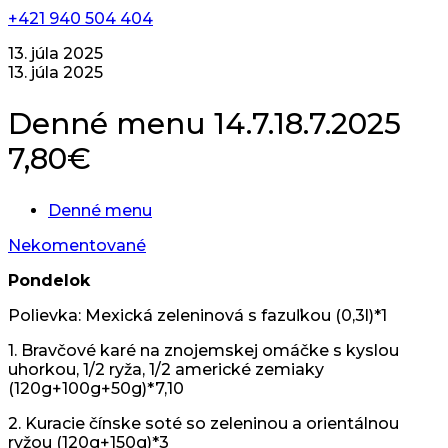
+421 940 504 404
13. júla 2025
13. júla 2025
Denné menu 14.7.18.7.2025
7,80€
Denné menu
Nekomentované
Pondelok
Polievka: Mexická zeleninová s fazuľkou (0,3l)*1
1. Bravčové karé na znojemskej omáčke s kyslou
uhorkou, 1/2 ryža, 1/2 americké zemiaky
(120g+100g+50g)*7,10
2. Kuracie čínske soté so zeleninou a orientálnou
ryžou (120g+150g)*3