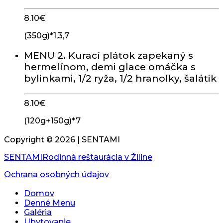
8.10
€
(350g)*1,3,7
MENU 2. Kurací plátok zapekaný s
hermelínom, demi glace omáčka s
bylinkami, 1/2 ryža, 1/2 hranolky, šalátik
8.10
€
(120g+150g)*7
Copyright ©
2026
| SENTAMI
SENTAMI
Rodinná reštaurácia v Žiline
Ochrana osobných údajov
Domov
Denné Menu
Galéria
Ubytovanie