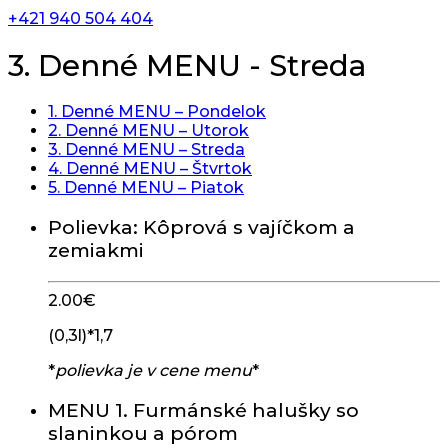
+421 940 504 404
3. Denné MENU - Streda
1. Denné MENU – Pondelok
2. Denné MENU – Utorok
3. Denné MENU – Streda
4. Denné MENU – Štvrtok
5. Denné MENU – Piatok
Polievka: Kôprová s vajíčkom a
zemiakmi
2.00
€
(0,3l)*1,7
*
polievka je v cene menu
*
MENU 1. Furmánské halušky so
slaninkou a pórom