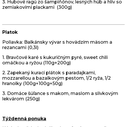
3. Hubové ragú zo šampiňónov, lesných húb a hlív so
zemiakovími plackami (300g)
Piatok
Poliavka: Balkánsky vývar s hovädzím mäsom a
rezancami (0,3l)
1. Bravčové karé s kukuričným pyré, sweet chili
omáčkou a ryžou (110g+200g)
2. Zapekaný kurací plátok s paradajkami,
mozzarellou a bazalkovým pestom, 1/2 ryža, 1/2
hranolky (100g+100g+50g)
3. Domáce šúľance s makom, maslom a slivkovým
lekvárom (250g)
Týždenná ponuka