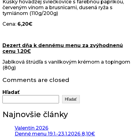
Kúsky hovädzej sviečkovice s farebnou paprikou,
červeným vínom a brusnicami, dusená ryža s
tymiánom (110g/200g)
Cena:
6,20€
Dezert dňa k dennému menu za zvýhodnenú
cenu 1,20€
Jablková štrúdľa s vanilkovým krémom a topingom
(80g)
Comments are closed
Hľadať
Hľadať
Najnovšie články
Valentín 2026
Denné menu 19.1.-23.1.2026 8,10€