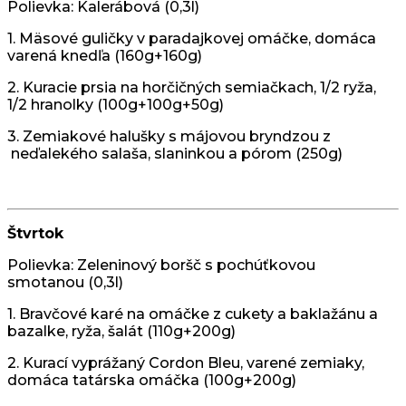
Polievka: Kalerábová (0,3l)
1. Mäsové guličky v paradajkovej omáčke, domáca
varená knedľa (160g+160g)
2. Kuracie prsia na horčičných semiačkach, 1/2 ryža,
1/2 hranolky (100g+100g+50g)
3. Zemiakové halušky s májovou bryndzou z
neďalekého salaša, slaninkou a pórom (250g)
Štvrtok
Polievka: Zeleninový boršč s pochúťkovou
smotanou (0,3l)
1. Bravčové karé na omáčke z cukety a baklažánu a
bazalke, ryža, šalát (110g+200g)
2. Kurací vyprážaný Cordon Bleu, varené zemiaky,
domáca tatárska omáčka (100g+200g)