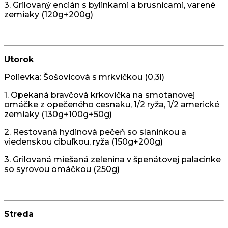
3. Grilovaný encián s bylinkami a brusnicami, varené
zemiaky (120g+200g)
Utorok
Polievka: Šošovicová s mrkvičkou (0,3l)
1. Opekaná bravčová krkovička na smotanovej
omáčke z opečeného cesnaku, 1/2 ryža, 1/2 americké
zemiaky (130g+100g+50g)
2. Restovaná hydinová pečeň so slaninkou a
viedenskou cibuľkou, ryža (150g+200g)
3. Grilovaná miešaná zelenina v špenátovej palacinke
so syrovou omáčkou (250g)
Streda