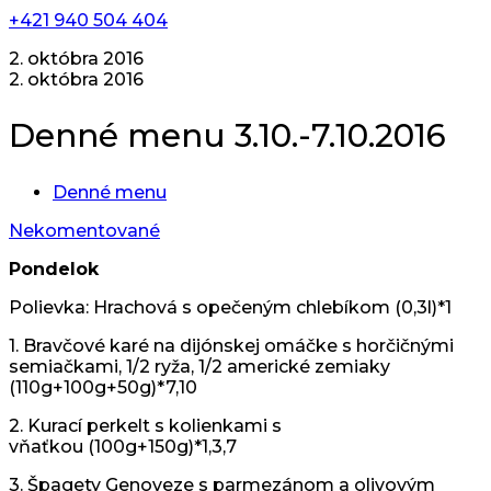
+421 940 504 404
2. októbra 2016
2. októbra 2016
Denné menu 3.10.-7.10.2016
Denné menu
Nekomentované
Pondelok
Polievka: Hrachová s opečeným chlebíkom (0,3l)*1
1. Bravčové karé na dijónskej omáčke s horčičnými
semiačkami, 1/2 ryža, 1/2 americké zemiaky
(110g+100g+50g)*7,10
2. Kurací perkelt s kolienkami s
vňaťkou (100g+150g)*1,3,7
3. Špagety Genoveze s parmezánom a olivovým