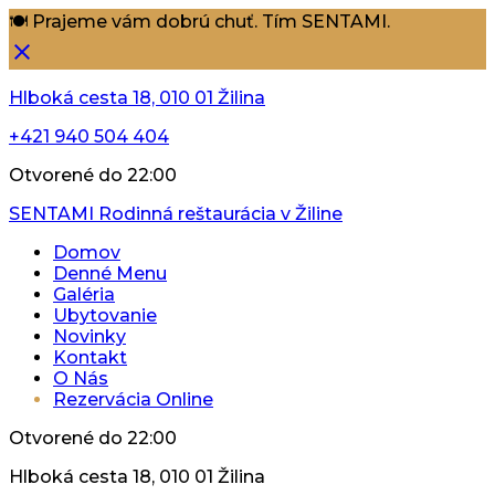
🍽️ Prajeme vám dobrú chuť. Tím SENTAMI.
Hlboká cesta 18, 010 01 Žilina
+421 940 504 404
Otvorené do 22:00
SENTAMI
Rodinná reštaurácia v Žiline
Domov
Denné Menu
Galéria
Ubytovanie
Novinky
Kontakt
O Nás
Rezervácia Online
Otvorené do 22:00
Hlboká cesta 18, 010 01 Žilina