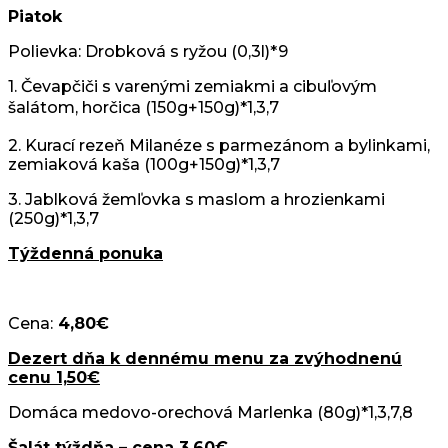
Piatok
Polievka: Drobková s ryžou (0,3l)*9
1. Čevapčiči s varenými zemiakmi a cibuľovým
šalátom, horčica
(15
0g+150g)*1,3,7
2. Kurací rezeň Milanéze s parmezánom a bylinkami,
zemiaková kaša (100g+150g)*1,3,7
3. Jablková žemľovka s maslom a hrozienkami
(250g)*1,3,7
Týždenná ponuka
Cena:
4,80€
Dezert dňa k dennému menu za zvýhodnenú
cenu 1,50€
Domáca medovo-orechová Marlenka (80g)*1,3,7,8
Šalát týždňa – cena 3,60€