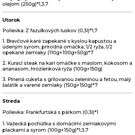
olejom (250g)*1,3,7
Utorok
Polievka: Z fazuľkových luskov (0,3l)*1,7
1. Bravčové karé zapekané s kyslou kapustou a
údeným syrom, prírodná omáčka, 1/2 ryža, 1/2
opekané zemiaky (110g+100g+50g)*7
2. Kurací steak na kari omáčke s maslom, kokosom a
ananasom, hrozienková ryža (100g+150g)
3. Plnená cuketa s grilovanou zeleninou a fetou, malý
šalátik a varené zemiaky (150g+150g)*7
Streda
Polievka: Frankfurtská s párkom
(0,3l)*1
1. Važecká pochúťka s domácimi zemiakovými
plackami a syrom
(100g+150g)*1,3,7