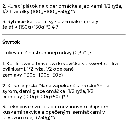
2. Kurací plátok na cider omáčke s jablkami, 1/2 ryža,
1/2 hranolky (100g+100g+50g)*7
3. Rybacie karbonátky so zemiakmi, malý
šalátik (150g+150g)*3,4,7
Štvrtok
Polievka: Z nastrúhanej mrkvy
(0,3l)*1,7
1. Konfitovaná bravčová krkovička so sweet chilli a
bylinkami, 1/2 ryža, 1/2 opekané
zemiaky
(130g+100g+50g)
2. Kuracie prsia Diana zapekané s broskyňou a
syrom, demi glace omáčka , 1/2 ryža, 1/2
hranolky (100g+100g+50g)*7
3. Tekvicové rizoto s parmezánovým chipsom,
kúskami tekvice a opečenými semiačkami v
olivovom oleji (250g)*7