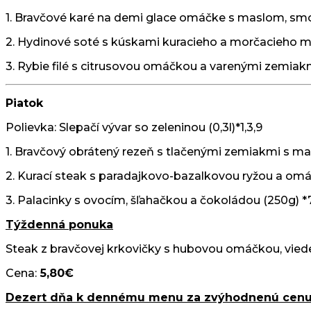
1. Bravčové karé na demi glace omáčke s maslom, smo
2. Hydinové soté s kúskami kuracieho a morčacieho m
3. Rybie filé s citrusovou omáčkou a varenými zemia
Piatok
Polievka: Slepačí vývar so zeleninou (0,3l)*1,3,9
1. Bravčový obrátený rezeň s tlačenými zemiakmi s ma
2. Kurací steak s paradajkovo-bazalkovou ryžou a o
3. Palacinky s ovocím, šľahačkou a čokoládou (250g) *
Týždenná ponuka
Steak z bravčovej krkovičky s hubovou omáčkou, vied
Cena:
5,80€
Dezert dňa k dennému menu za zvýhodnenú cenu