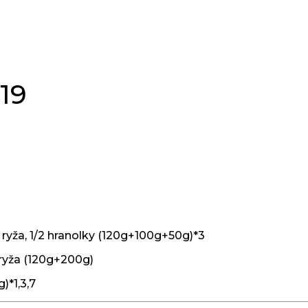
019
 ryža, 1/2 hranolky (120g+100g+50g)*3
 ryža (120g+200g)
)*1,3,7