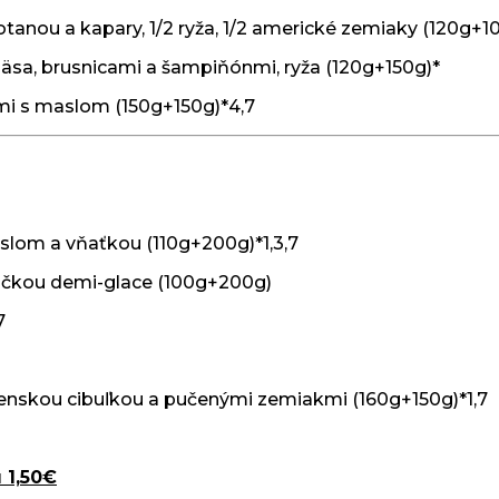
tanou a kapary, 1/2 ryža, 1/2 americké zemiaky (120g+
äsa, brusnicami a šampiňónmi, ryža (120g+150g)*
kmi s maslom (150g+150g)*4,7
slom a vňaťkou (110g+200g)*1,3,7
máčkou demi-glace (100g+200g)
7
enskou cibuľkou a pučenými zemiakmi (160g+150g)*1,7
 1,50€