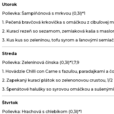
Utorok
Polievka: Šampiňónová s mrkvou (0,3l)*1
1. Pečená bravčová krkovička s omáčkou z cibuľovej m
2. Kurací rezeň so sezamom, zemiaková kaša s maslo
3. Kus kus so zeleninou, tofu syrom a ľanovými semiač
Streda
Polievka: Zeleninová čínska (0,3l)*1,7,9
1. Hovädzie Chilli con Carne s fazuľou, paradajkami a č
2. Zapekaný kurací plátok so zelenonovou crustou, 1/2
3. Špenátové halušky so syrovou omáčkou a sušenými 
Štvrtok
Polievka: Hrachová s chlebíkom (0,3l)*1