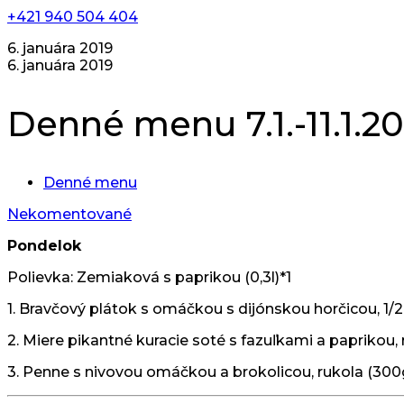
+421 940 504 404
6. januára 2019
6. januára 2019
Denné menu 7.1.-11.1.2
Denné menu
Nekomentované
Pondelok
Polievka: Zemiaková s paprikou (0,3l)*1
1. Bravčový plátok s omáčkou s dijónskou horčicou, 1/2
2. Miere pikantné kuracie soté s fazuľkami a paprikou,
3. Penne s nivovou omáčkou a brokolicou, rukola (300g