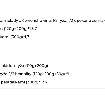
armelády a červeného vína, 1/2 ryža, 1/2 opekané zemi
m (120g+200g)*1,3,7
kami (300g)*1,7
ololádou, ryža (110g+200g)
 ryža, 1/2 hranolky (120g+100g+50g)*9
paradajkami (300g)*1,3,7