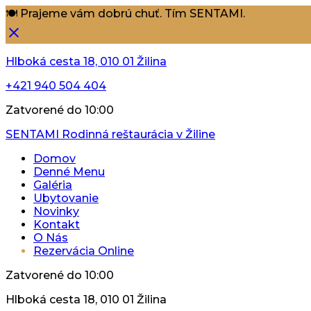
🍽️ Prajeme vám dobrú chuť. Tím SENTAMI.
Hlboká cesta 18, 010 01 Žilina
+421 940 504 404
Zatvorené do 10:00
SENTAMI
Rodinná reštaurácia v Žiline
Domov
Denné Menu
Galéria
Ubytovanie
Novinky
Kontakt
O Nás
Rezervácia Online
Zatvorené do 10:00
Hlboká cesta 18, 010 01 Žilina