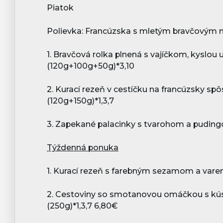
Piatok
Polievka: Francúzska s mletým bravčovým mä
1. Bravčová rolka plnená s vajíčkom, kyslou 
(120g+100g+50g)*3,10
2. Kurací rezeň v cestíčku na francúzsky s
(120g+150g)*1,3,7
3. Zapekané palacinky s tvarohom a puding
Týždenná ponuka
1.
Kurací rezeň s farebným sezamom a vare
2.
Cestoviny so smotanovou omáčkou s kúsk
(250g)*1,3,7
6,8
0€