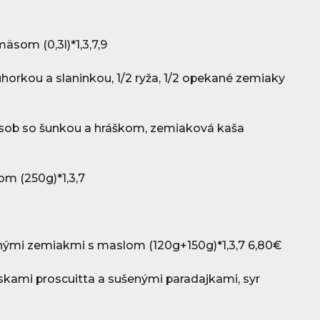
som (0,3l)*1,3,7,9
uhorkou a slaninkou, 1/2 ryža, 1/2 opekané zemiaky
pôsob so šunkou a hráškom, zemiaková kaša
om (250g)*1,3,7
nými zemiakmi s maslom (120g+150g)*1,3,7
6,80€
ami proscuitta a sušenými paradajkami, syr