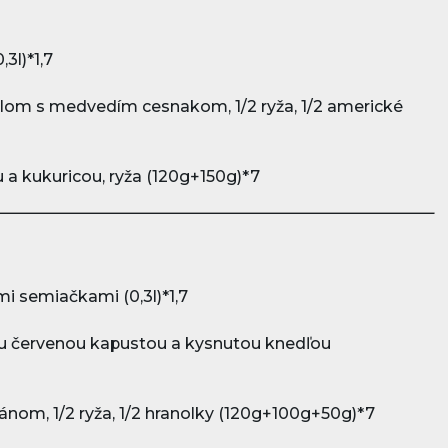
3l)*1,7
lom s medvedím cesnakom, 1/2 ryža, 1/2 americké
 a kukuricou, ryža (120g+150g)*7
i semiačkami (0,3l)*1,7
ou červenou kapustou a kysnutou knedľou
iánom, 1/2 ryža, 1/2 hranolky (120g+100g+50g)*7