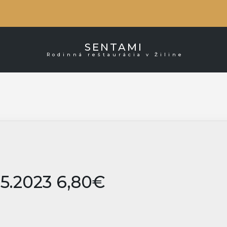
SENTAMI
Rodinná reštaurácia v Žiline
21. mája 202
5.2023 6,80€