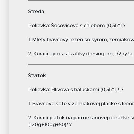
Streda
Polievka: Šošovicová s chlebom
(0,3l)*1,7
1. Mletý bravčový rezeň so syrom, zemiak
2. Kurací gyros s tzatiky dresingom, 1/2 ryž
Štvrtok
Polievka: Hlivová s haluškami (0,3l)*1,3,7
1. Bravčové soté v zemiakovej placke s le
2. Kurací plátok na parmezánovej omáčke s
(120g+100g+50)*7