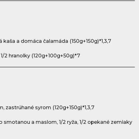
ová kaša a domáca čalamáda
(150g+150g)*1,3,7
a, 1/2 hranolky (120g+100g+50g)*7
čom, zastrúhané syrom
(120g+150g)*1,3,7
o smotanou a maslom, 1/2 ryža, 1/2 opekané zemiaky