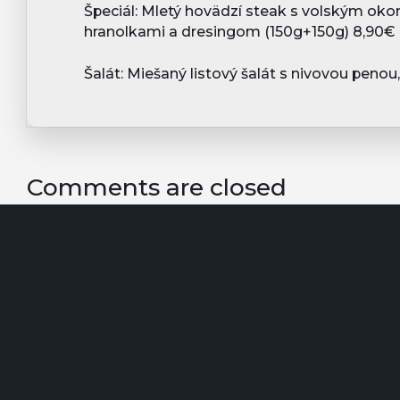
Špeciál:
Mletý hovädzí steak s volským ok
hranolkami a dresingom (150g+150g)
8,90€
Šalát:
Miešaný listový šalát s nivovou penou
Comments are closed