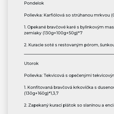
Pondelok
Polievka: Karfiólová so strúhanou mrkvou (0,
1. Opekané bravčové karé s bylinkovým mas
zemiaky (130g+100g+50g)*7
2. Kuracie soté s restovaným pórom, šunkou
Utorok
Polievka: Tekvicová s opečenými tekvicovým
1. Konfitovaná bravčová krkovička s dusen
(130g+160g)*1,3,7
2. Zapekaný kurací plátok so slaninou a enc