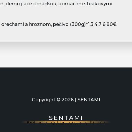
om, demi glace omáčkou, domácimi steakovými
, orechami a hroznom, pečivo (300g)*1,3,4,7
6,8
0€
Copyright ©
2026
| SENTAMI
SENTAMI
Rodinná reštaurácia v Žiline