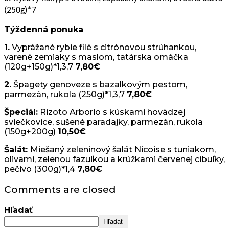
(250g)*7
Týždenná ponuka
1.
Vyprážané rybie filé s citrónovou strúhankou,
varené zemiaky s maslom, tatárska omáčka
(120g+150g)*1,3,7
7,80€
2.
Špagety genoveze s bazalkovým pestom,
parmezán, rukola (250g)*1,3,7
7,80€
Špeciál:
Rizoto Arborio s kúskami hovädzej
sviečkovice, sušené paradajky, parmezán, rukola
(150g+200g)
10,50€
Šalát:
Miešaný zeleninový šalát Nicoise s tuniakom,
olivami, zelenou fazuľkou a krúžkami červenej cibuľky,
pečivo (300g)*1,4
7,80€
Comments are closed
Hľadať
Hľadať