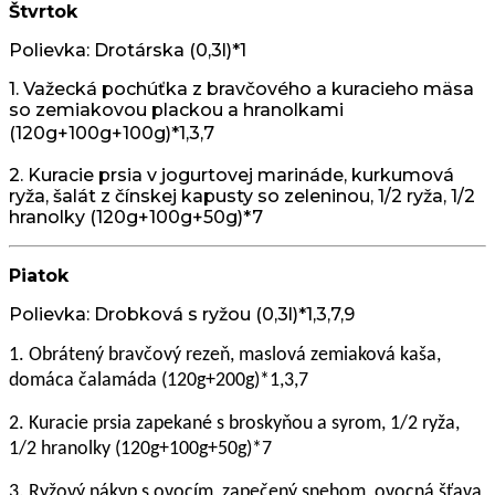
Štvrtok
Polievka: Drotárska (0,3l)*1
1. Važecká pochúťka z bravčového a kuracieho mäsa
so zemiakovou plackou a hranolkami
(120g+100g+100g)*1,3,7
2. Kuracie prsia v jogurtovej marináde, kurkumová
ryža, šalát z čínskej kapusty so zeleninou, 1/2 ryža, 1/2
hranolky (120g+100g+50g)*7
Piatok
Polievka:
Drobková s ryžou
(0,3l)*1,3,7,9
1. Obrátený bravčový rezeň, maslová zemiaková kaša,
domáca čalamáda (120g+200g)*1,3,7
2. Kuracie prsia zapekané s broskyňou a syrom, 1/2 ryža,
1/2 hranolky (120g+100g+50g)*7
3. Ryžový nákyp s ovocím, zapečený snehom, ovocná šťava