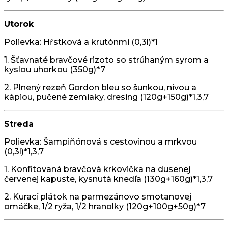
Utorok
Polievka: Hŕstková a krutónmi (0,3l)*1
1. Šťavnaté bravčové rizoto so strúhaným syrom a
kyslou uhorkou (350g)*7
2. Plnený rezeň Gordon bleu so šunkou, nivou a
kápiou, pučené zemiaky, dresing (120g+150g)*1,3,7
Streda
Polievka: Šampiňónová s cestovinou a mrkvou
(0,3l)*1,3,7
1. Konfitovaná bravčová krkovička na dusenej
červenej kapuste, kysnutá knedľa (130g+160g)*1,3,7
2. Kurací plátok na parmezánovo smotanovej
omáčke, 1/2 ryža, 1/2 hranolky (120g+100g+50g)*7