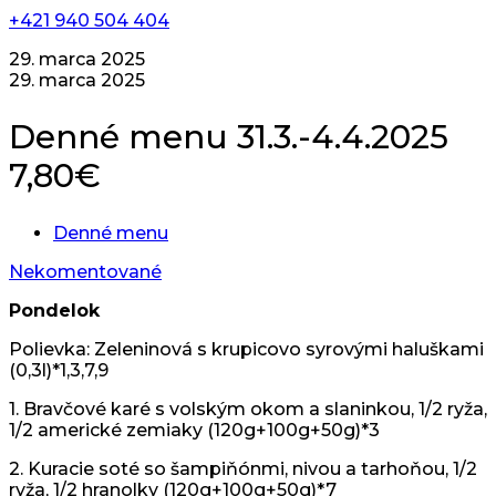
+421 940 504 404
29. marca 2025
29. marca 2025
Denné menu 31.3.-4.4.2025
7,80€
Denné menu
Nekomentované
Pondelok
Polievka: Zeleninová s krupicovo syrovými haluškami
(0,3l)*1,3,7,9
1. Bravčové karé s volským okom a slaninkou, 1/2 ryža,
1/2 americké zemiaky (120g+100g+50g)*3
2. Kuracie soté so šampiňónmi, nivou a tarhoňou, 1/2
ryža, 1/2 hranolky (120g+100g+50g)*7